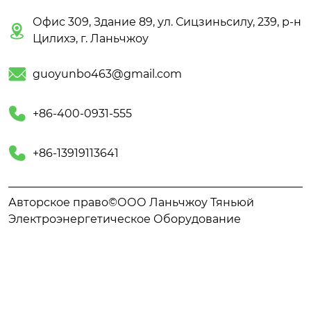
Офис 309, Здание 89, ул. Сицзиньсилу, 239, р-н

Цилихэ, г. Ланьчжоу

guoyunbo463@gmail.com

+86-400-0931-555

+86-13919113641
Авторское право©ООО Ланьчжоу Тяньюй
Электроэнергетическое Оборудование