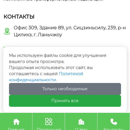
КОНТАКТЫ
Офис 309, Здание 89, ул. Сицзиньсилу, 239, р-н

Цилихэ, г. Ланьчжоу

guoyunbo463@gmail.com
Мы используем файлы cookie для улучшения
вашего опыта просмотра.

+86-18609446782
Продолжая использовать этот сайт, вы
соглашаетесь с нашей
Политикой
конфиденциальности.

+86-13919113641
Только необходимые

+8618609446782
Принять все
Авторское право©ООО Ланьчжоу Тяньюй




Электроэнергетическое Оборудование
Главная
Продукция
О Нас
Контакты