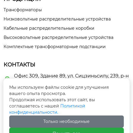
Трансформаторы
Низковольтные распределительные устройства
Кабельные распределительные коробки
Высоковольтные распределительные устройства
Комплектные трансформаторные подстанции
КОНТАКТЫ
Офис 309, Здание 89, ул. Сицзиньсилу, 239, р-н

Цилихэ, г. Ланьчжоу
Мы используем файлы cookie для улучшения
вашего опыта просмотра.

guoyunbo463@gmail.com
Продолжая использовать этот сайт, вы
соглашаетесь с нашей
Политикой
конфиденциальности.

+86-400-0931-555
Только необходимые

+86-13919113641