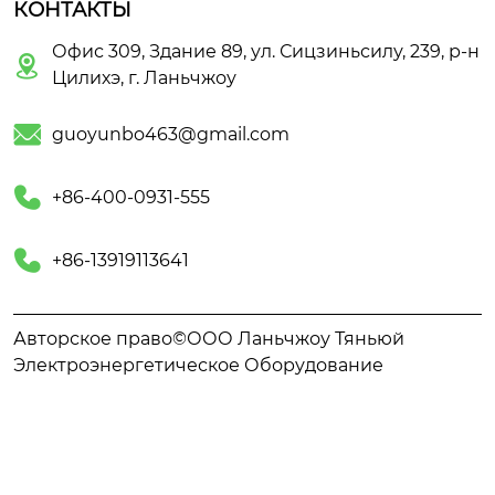
КОНТАКТЫ
Офис 309, Здание 89, ул. Сицзиньсилу, 239, р-н

Цилихэ, г. Ланьчжоу

guoyunbo463@gmail.com

+86-400-0931-555

+86-13919113641
Авторское право©ООО Ланьчжоу Тяньюй
Электроэнергетическое Оборудование