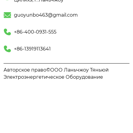

guoyunbo463@gmail.com

+86-400-0931-555

+86-13919113641
Авторское право©ООО Ланьчжоу Тяньюй
Электроэнергетическое Оборудование