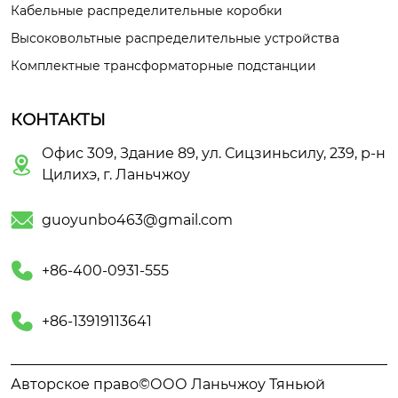
Кабельные распределительные коробки
Высоковольтные распределительные устройства
Комплектные трансформаторные подстанции
КОНТАКТЫ
Офис 309, Здание 89, ул. Сицзиньсилу, 239, р-н

Цилихэ, г. Ланьчжоу

guoyunbo463@gmail.com

+86-400-0931-555

+86-13919113641
Авторское право©ООО Ланьчжоу Тяньюй