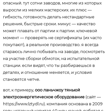
опасный. тут сотни заводов, многие из которых
выросли из мелких мастерских. их плюс —
гибкость, готовность делать нестандартные
решения, быстрые сроки. минус — качество
может плавать от партии к партии. ключевой
момент — проверять не сертификаты (их часто
покупают), а реальное производство. я всегда
стараюсь лично побывать на заводе, посмотреть
на участке сборки обмоток, на испытательной
станции. если видят, что ты разбираешься в
деталях, и отношение меняется, и условия
становятся четче.
вот, к примеру,
ооо ланьчжоу тяньюй
электроэнергетическое оборудование
(сайт —
https://www.lztydl.ru
). компания основана в 2009
году, уставный капитал 40 млн юаней. работал с