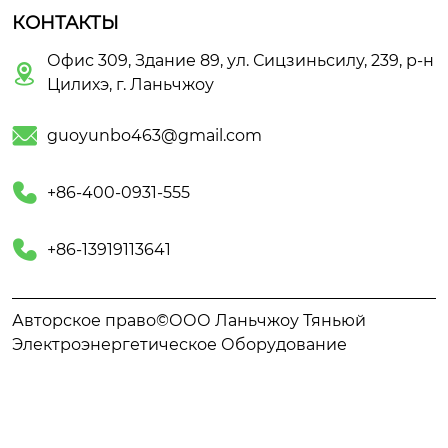
КОНТАКТЫ
Офис 309, Здание 89, ул. Сицзиньсилу, 239, р-н

Цилихэ, г. Ланьчжоу

guoyunbo463@gmail.com

+86-400-0931-555

+86-13919113641
Авторское право©ООО Ланьчжоу Тяньюй
Электроэнергетическое Оборудование