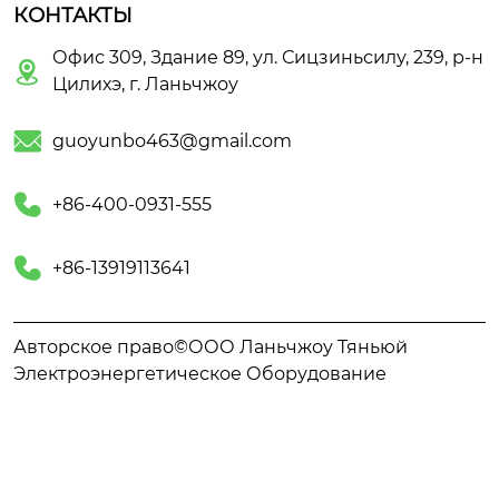
КОНТАКТЫ
Офис 309, Здание 89, ул. Сицзиньсилу, 239, р-н

Цилихэ, г. Ланьчжоу

guoyunbo463@gmail.com

+86-400-0931-555

+86-13919113641
Авторское право©ООО Ланьчжоу Тяньюй
Электроэнергетическое Оборудование