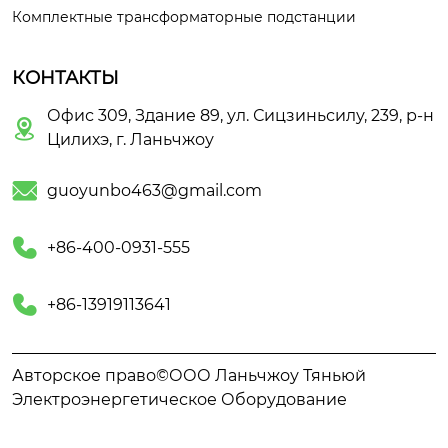
Комплектные трансформаторные подстанции
КОНТАКТЫ
Офис 309, Здание 89, ул. Сицзиньсилу, 239, р-н

Цилихэ, г. Ланьчжоу

guoyunbo463@gmail.com

+86-400-0931-555

+86-13919113641
Авторское право©ООО Ланьчжоу Тяньюй
Электроэнергетическое Оборудование