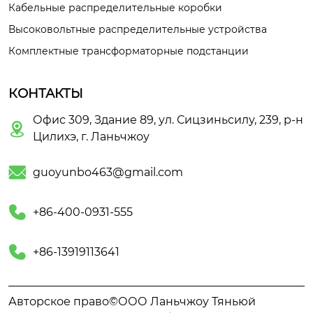
Кабельные распределительные коробки
Высоковольтные распределительные устройства
Комплектные трансформаторные подстанции
КОНТАКТЫ
Офис 309, Здание 89, ул. Сицзиньсилу, 239, р-н

Цилихэ, г. Ланьчжоу

guoyunbo463@gmail.com

+86-400-0931-555

+86-13919113641
Авторское право©ООО Ланьчжоу Тяньюй