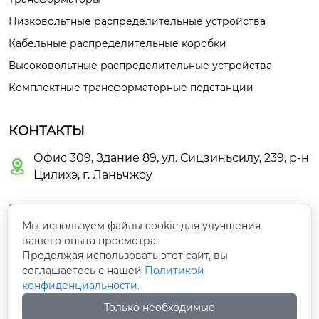
Низковольтные распределительные устройства
Кабельные распределительные коробки
Высоковольтные распределительные устройства
Комплектные трансформаторные подстанции
КОНТАКТЫ
Офис 309, Здание 89, ул. Сицзиньсилу, 239, р-н

Цилихэ, г. Ланьчжоу

guoyunbo463@gmail.com
Мы используем файлы cookie для улучшения
вашего опыта просмотра.

+86-18609446782
Продолжая использовать этот сайт, вы
соглашаетесь с нашей
Политикой
конфиденциальности.

+86-13919113641
Только необходимые