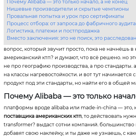
Почему Alibaba — это только начало, а не конец
Нишевые производители и скрытые чемпионы
Провальная попытка и урок про сертификаты
Процесс отбора: от запроса до фабричного аудита
Логистика, платежи и постпродажка
Вместо заключения: это не поиск, это расследова
вопрос, который звучит просто, пока не начнёшь в н
американский ктп? и думают, что всё решено. но э
не про географию производства, а про стандарты. 
на классы нагревостойкости. и вот тут начинается
продукт под эти стандарты, но найти его в общей м
Почему Alibaba — это только начал
платформы вроде alibaba или made-in-china — это,
поставщика американских ктп
, то действовать нужн
transformer? выдаст сотни компаний. большинство 
добавят свою наклейку, и ты даже не узнаешь, с как