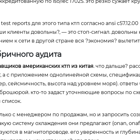
редитованную по iso/iec 17025. это резко сужает кру
t reports для этого типа ктп согласно ansi c57.12.00
наши клиенты довольны?, — это стоп-сигнал. довольны
ием к сети в другой стране вся ?экономия? вылетит 
бричного аудита
авщиков американских ктп из китая
. что дальше? ра
ки?, а с приложением однолинейной схемы, специфика
, сейсмичность, высота над уровнем моря). ответы 
 брошюрой. кто-то задаст уточняющие вопросы по с
 список.
лько с менеджером по продажам, но и запросить соз
кую систему охлаждения они предлагают (onan, onaf?
зуются в магнитопроводе. его уверенность и глубин