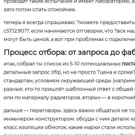
проводит такие испытания и имеет лабораторию, акк
зато потом спать спокойнее.
теперь я всегда спрашиваю: ?можете предоставить tes
c57.12.90??. если начинаются отговорки, что ?все 
могут быть ценой, а вот при проблемах с подключен
Процесс отбора: от запроса до фа
итак, собрал ты список из 5-10 потенциальных
пост
детальный запрос (rfq). но не просто ?цена и сро
стандартам, условиям окружающей среды (например
разные. кто-то пришлёт шаблонный ответ с общей
или по материалу радиаторов. вторых — в короткий
дальше — переговоры. здесь важно общаться не то
инженером-конструктором. обсуди с ним детали: ка
класс изоляции обмоток, какие марки стали исполь