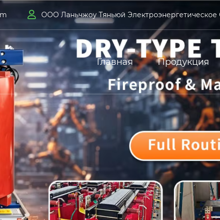

om
ООО Ланьчжоу Тяньюй Электроэнергетическое
Главная
Продукция