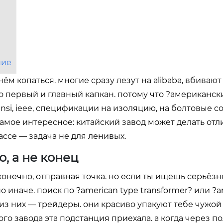
ние
ём копаться. многие сразу лезут на alibaba, вбивают
то первый и главный капкан. потому что ?американск
ansi, ieee, спецификации на изоляцию, на болтовые с
 самое интересное: китайский завод может делать от
ассе — задача не для ленивых.
о, а не конец
 конечно, отправная точка. но если ты ищешь серьёзн
о иначе. поиск по ?american type transformer? или ?a
из них — трейдеры. они красиво упакуют тебе чужой 
ого завода эта подстанция приехала. а когда через п