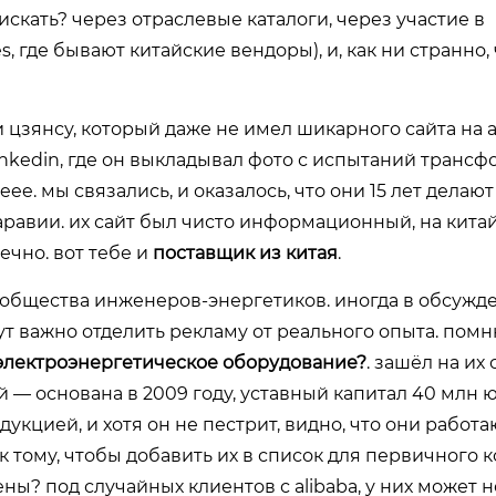
х искать? через отраслевые каталоги, через участие в
, где бывают китайские вендоры), и, как ни странно,
и цзянсу, который даже не имел шикарного сайта на 
linkedin, где он выкладывал фото с испытаний транс
ee. мы связались, и оказалось, что они 15 лет делают
аравии. их сайт был чисто информационный, на китай
чно. вот тебе и
поставщик из китая
.
общества инженеров-энергетиков. иногда в обсужд
т важно отделить рекламу от реального опыта. помн
электроэнергетическое оборудование?
. зашёл на их 
й — основана в 2009 году, уставный капитал 40 млн ю
дукцией, и хотя он не пестрит, видно, что они работа
 тому, чтобы добавить их в список для первичного к
ны? под случайных клиентов с alibaba, у них может н