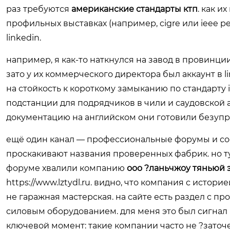
раз требуются
американские стандарты ктп
. как и
профильных выставках (например, cigre или ieee pes
linkedin.
например, я как-то наткнулся на завод в провинци
зато у их коммерческого директора был аккаунт в 
на стойкость к короткому замыканию по стандарту ie
подстанции для подрядчиков в чили и саудовской 
документацию на английском они готовили безупре
ещё один канал — профессиональные форумы и со
проскакивают названия проверенных фабрик. но ту
форуме хвалили компанию
ооо ?ланьчжоу тяньюй 
https://www.lztydl.ru
. видно, что компания с историе
не гаражная мастерская. на сайте есть раздел с про
силовым оборудованием. для меня это был сигнал к
ключевой момент: такие компании часто не ?заточе