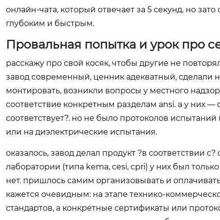
онлайн-чата, который отвечает за 5 секунд. но зат
глубоким и быстрым.
Провальная попытка и урок про 
расскажу про свой косяк, чтобы другие не повторя
завод современный, ценник адекватный, сделали нам
монтировать, возникли вопросы у местного надзо
соответствие конкретным разделам ansi. а у них —
соответствует?. но не было протоколов испытаний
или на диэлектрические испытания.
оказалось, завод делал продукт ?в соответствии с
лаборатории (типа kema, cesi, cpri) у них был то
нет. пришлось самим организовывать и оплачивать
кажется очевидным: на этапе технико-коммерческо
стандартов, а конкретные сертификаты или протоко