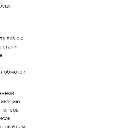
 будет
е всё ок:
а стали
е
е
ст обмоток
нанной
ификацию —
 теперь
исок
оторый сам