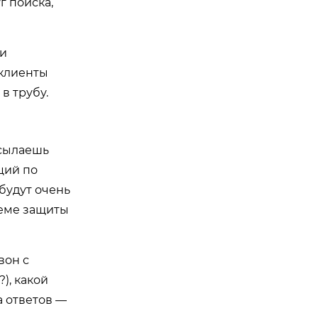
г поиска,
 и
 клиенты
в трубу.
ссылаешь
ций по
будут очень
хеме защиты
вон с
), какой
а ответов —