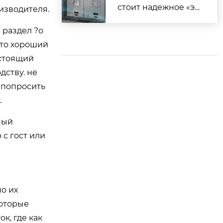
екта по установке з
стоит надежное «эн
изводителя.
арядных станций
ергетическое серд
 раздел ?о
це»! ✨
это хороший
астоящий
дству. не
 попросить
.
ный
о с гост или
но их
которые
к, где как