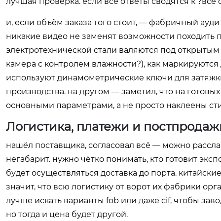
лучшая проверка. если все ответы сводятся к ?всё с
и, если объём заказа того стоит, — фабричный ауд
никакие видео не заменят возможности походить по
электротехнической стали валяются под открытым н
камера с контролем влажности?), как маркируются д
используют динамометрические ключи для затяжки 
производства. на другом — заметил, что на готов
основными параметрами, а не просто наклеены сти
Логистика, платежи и постпродаж
нашёл поставщика, согласовал всё — можно расслаби
негабарит. нужно чётко понимать, кто готовит эксп
будет осуществляться доставка до порта. китайские
значит, что всю логистику от ворот их фабрики ор
лучше искать варианты fob или даже cif, чтобы заво
но тогда и цена будет другой.