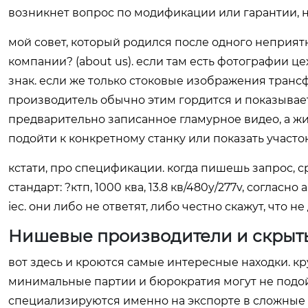
возникнет вопрос по модификации или гарантии, н
мой совет, который родился после одного неприятн
компании? (about us). если там есть фотографии ц
знак. если же только стоковые изображения транс
производитель обычно этим гордится и показывает
предварительно записанное гламурное видео, а ж
подойти к конкретному станку или показать участо
кстати, про спецификации. когда пишешь запрос, ср
стандарт: ?ктп, 1000 ква, 13.8 кв/480y/277v, согласно a
iec. они либо не ответят, либо честно скажут, что 
Нишевые производители и скрыт
вот здесь и кроются самые интересные находки. кр
минимальные партии и бюрократия могут не подойт
специализируются именно на экспорте в сложные р