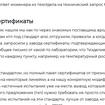
о ответ инженера из техотдела на технический запрос
сертификаты
ли. нашли мы как-то через знакомых поставщика, врод
 ктп под стандарт ansi. отгрузили, привезли. а когд
ра. запросили у завода сертификаты, подтверждающи
 общее письмо от какой-то лаборатории, что ?издели
 по каждому пункту, например, на температурный ро
? стандартом, но полный пакет сертификатов от приз
лько на некоторые линейки, а на нашу конкретную мод
 частичные испытания уже на месте. вывод, который
го предложения (ткп) нужно требовать не просто сп
лы испытаний на эти стандарты. лучше от завода, к