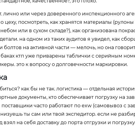
тандартное, качественное?, это плохо.
ит. лично или через доверенного инспекционного аге
 цеху, посмотреть, как хранятся материалы (рулоны
ебом или в сухом складе?), как организована покрас
етали. на одном из таких аудитов я увидел, как сбо
болтов на активной части — мелочь, но она говорит
ых баках ктп уже приварены таблички с серийным но
керы. это к вопросу о долговечности маркировки.
ка
ться? как бы не так. логистика — отдельная история
ортные документы, кто обеспечивает погрузку на зав
 поставщики часто работают по exw (самовывоз с зав
ганизуешь ты сам или твой экспедитор. если не разби
д взял на себя доставку до порта отгрузки и погрузку