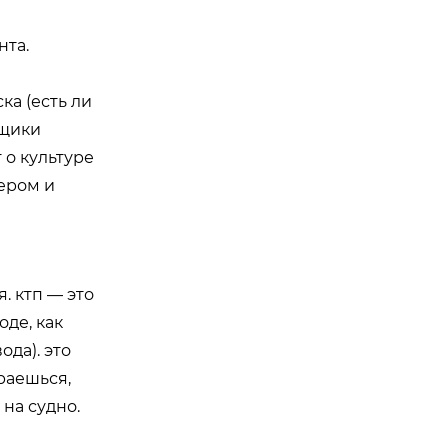
нта.
ка (есть ли
рщики
 о культуре
мером и
. ктп — это
оде, как
ода). это
раешься,
 на судно.