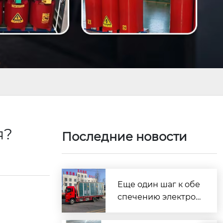
я?
Последние новости
Еще один шаг к обе
спечению электрос
набжения сельскох
озяйственных угод