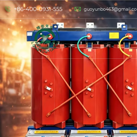
+86-400-0931-555


guoyunbo463@gmail.c