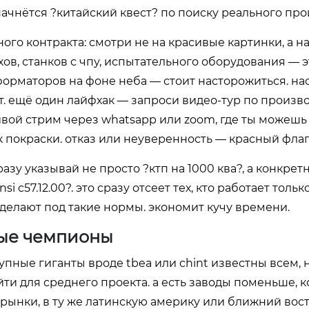
ачнётся ?китайский квест? по поиску реального про
ого контракта: смотри не на красивые картинки, а на
ехов, станков с чпу, испытательного оборудования — 
форматоров на фоне неба — стоит насторожиться. н
. ещё один лайфхак — запроси видео-тур по произво
ивой стрим через whatsapp или zoom, где ты можешь
к покраски. отказ или неуверенность — красный флаг
азу указывай не просто ?ктп на 1000 ква?, а конкрет
nsi c57.12.00?. это сразу отсеет тех, кто работает тольк
не делают под такие нормы. экономит кучу времени.
ые чемпионы
упные гиганты вроде tbea или chint известны всем, 
и для среднего проекта. а есть заводы поменьше, 
ынки, в ту же латинскую америку или ближний восто