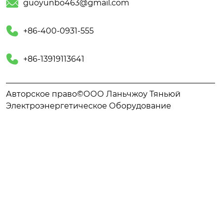

guoyunbo463@gmail.com

+86-400-0931-555

+86-13919113641
Авторское право©ООО Ланьчжоу Тяньюй
Электроэнергетическое Оборудование