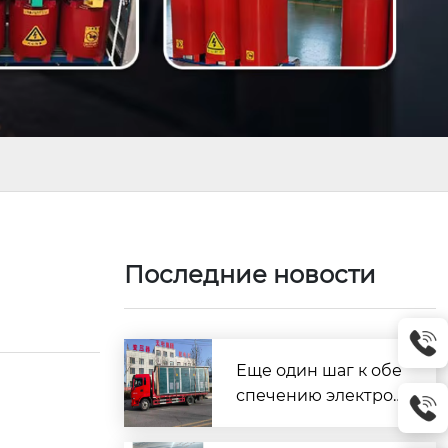
Последние новости
Еще один шаг к обе
спечению электрос
набжения сельскох
озяйственных угод