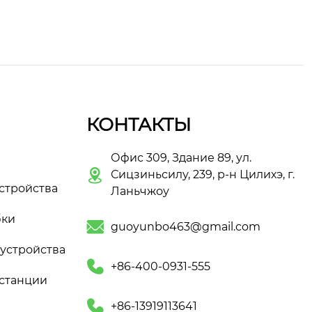
КОНТАКТЫ
Офис 309, Здание 89, ул.

Сицзиньсилу, 239, р-н Цилихэ, г.
стройства
Ланьчжоу
бки

guoyunbo463@gmail.com
устройства

+86-400-0931-555
станции

+86-13919113641