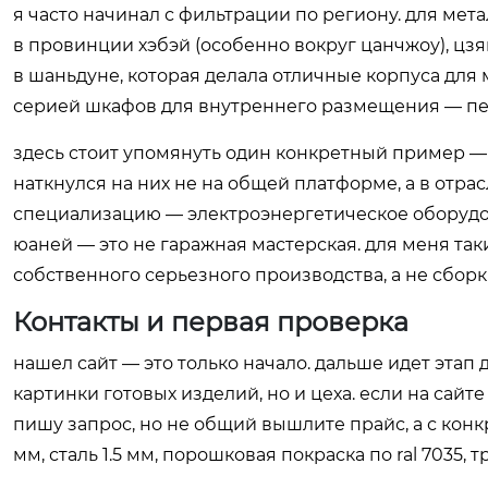
я часто начинал с фильтрации по региону. для ме
в провинции хэбэй (особенно вокруг цанчжоу), цзя
в шаньдуне, которая делала отличные корпуса для 
серией шкафов для внутреннего размещения — пер
здесь стоит упомянуть один конкретный пример 
наткнулся на них не на общей платформе, а в отрас
специализацию — электроэнергетическое оборудова
юаней — это не гаражная мастерская. для меня та
собственного серьезного производства, а не сбор
Контакты и первая проверка
нашел сайт — это только начало. дальше идет этап
картинки готовых изделий, но и цеха. если на сай
пишу запрос, но не общий вышлите прайс, а с кон
мм, сталь 1.5 мм, порошковая покраска по ral 7035, 