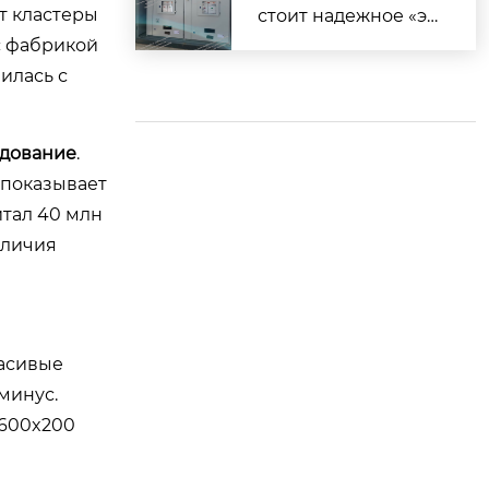
екта по установке з
т кластеры
стоит надежное «эн
арядных станций
ергетическое серд
 с фабрикой
це»! ✨
илась с
удование
.
 показывает
итал 40 млн
аличия
расивые
минус.
x600x200