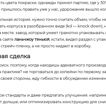
ть цвета покраски. однажды принял партию, где у 3
пришлось править уже у нас, удорожание вышло кол
ельная история. нужно точно считать объем, чтобы н
ать корпуса в разобранном виде (kd — knock down), н
 месте. завод, который умеет грамотно упаковывать 
а сайте
ланьчжоу тяньюй
, кстати, видел раздел с упа
стрейч-пленку, а не просто кидают в коробку.
вая сделка
риск. поэтому, когда находишь адекватного производи
 практике? не торговаться до копейки по первому за
о своей стороны, жду гибкости в обсуждении измене
и стандарты и даже предлагать улучшения. наприме
ит дольше, или оптимизировать конструкцию для сн