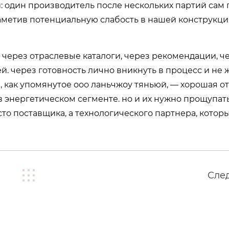
ки: один производитель после нескольких партий сам
аметив потенциальную слабость в нашей конструкции
ак. через отраслевые каталоги, через рекомендации, ч
 через готовность лично вникнуть в процесс и не ж
и, как упомянутое ооо ланьчжоу тяньюй, — хорошая о
в энергетическом сегменте. но и их нужно прощупат
то поставщика, а технологического партнера, котор
Сле