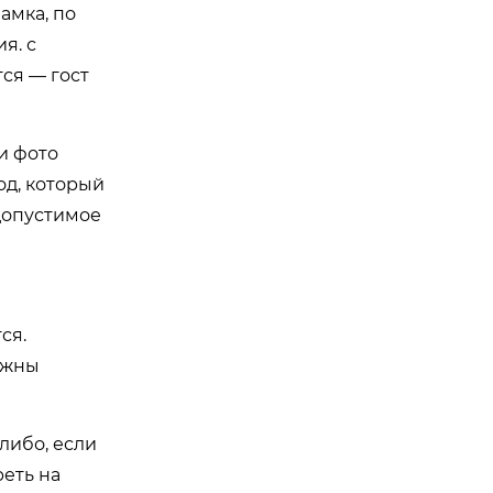
амка, по
я. с
ся — гост
и фото
од, который
 допустимое
ся.
ужны
либо, если
реть на