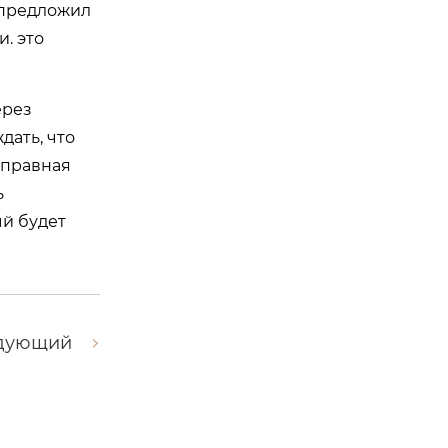
 предложил
. это
ерез
дать, что
тправная
ь
ый будет
дующий