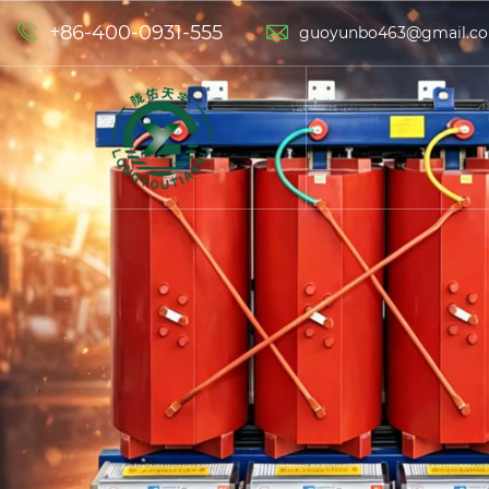
+86-400-0931-555


guoyunbo463@gmail.c