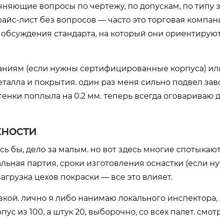
няющие вопросы по чертежу, по допускам, по типу з
йс-лист без вопросов — часто это торговая компани
 обсуждения стандарта, на который они ориентируют
аниям (если нужны сертифицированные корпуса) ил
алла и покрытия. один раз меня сильно подвел зав
тенки поплыла на 0.2 мм. теперь всегда оговариваю
жности
сь бы, дело за малым. но вот здесь многие спотыкают
льная партия, сроки изготовления оснастки (если н
грузка цехов покраски — все это влияет.
зкой. лично я либо нанимаю локального инспектора, 
ус из 100, а штук 20, выборочно, со всех палет. смот