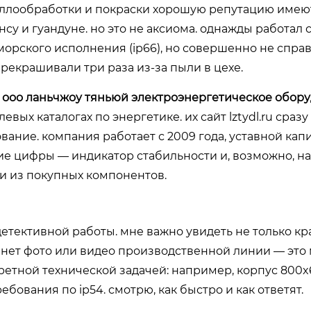
таллообработки и покраски хорошую репутацию имею
нсу и гуандуне. но это не аксиома. однажды работал
морского исполнения (ip66), но совершенно не справ
екрашивали три раза из-за пыли в цехе.
—
ооо ланьчжоу тяньюй электроэнергетическое обор
левых каталогах по энергетике. их сайт
lztydl.ru
сразу
ние. компания работает с 2009 года, уставной кап
кие цифры — индикатор стабильности и, возможно, н
ки из покупных компонентов.
 детективной работы. мне важно увидеть не только к
те нет фото или видео производственной линии — это 
кретной технической задачей: например, корпус 800
требования по ip54. смотрю, как быстро и как ответят.