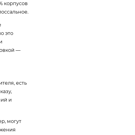
0% корпусов
оссальное.
е
о это
и
ковкой —
теля, есть
казу,
ний и
р, могут
ижения