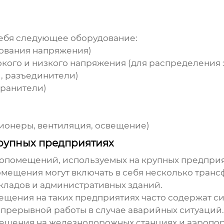
себя следующее оборудование:
ования напряжения)
окого и низкого напряжения (для распределения
, разъединители)
хранители)
ионеры, вентиляция, освещение)
рупных предприятиях
ропомещений
, используемых на крупных предприя
омещения
могут включать в себя несколько тран
кладов и административных зданий.
мещения
на таких предприятиях часто содержат 
епрерывной работы в случае аварийных ситуаций.
мещения
на железнодорожных станциях и аэропо