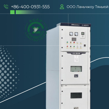
+86-400-0931-555


ООО Ланьчжоу Тяньюй