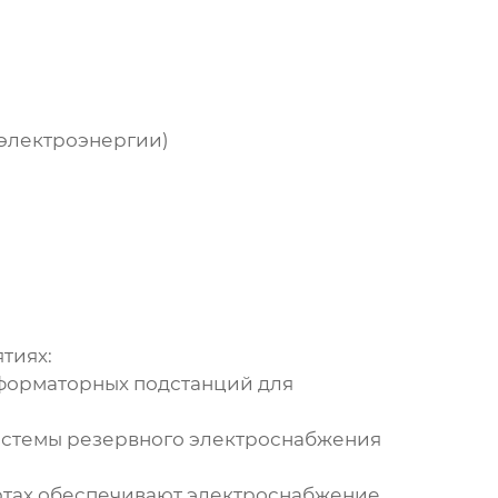
 электроэнергии)
тиях:
сформаторных подстанций для
системы резервного электроснабжения
ртах обеспечивают электроснабжение