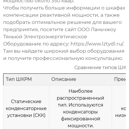
мощностью около 350 квар.
Чтобы получить больше информации о
шкафах
компенсации реактивной мощности
, а также
подобрать оптимальное решение для вашего
предприятия, посетите сайт ООО Ланьчжоу
Тяньюй Электроэнергетическое
Оборудование по адресу:
https://www.lztydl.ru/
.
Там вы найдете широкий выбор оборудования
и получите профессиональную консультацию.
Сравнение типов ШК
Тип ШКРМ
Описание
Преи
Наиболее
распространенный
Статические
П
тип. Используются
конденсаторные
ко
конденсаторы
установки (СКК)
низка
фиксированной
мощности.