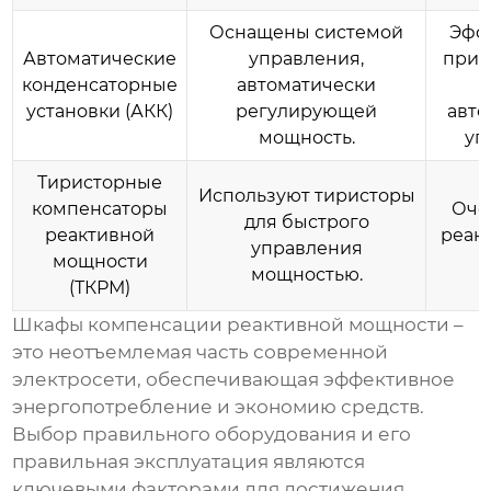
Оснащены системой
Эфф
Автоматические
управления,
при 
конденсаторные
автоматически
н
установки (АКК)
регулирующей
авто
мощность.
уп
Тиристорные
Используют тиристоры
компенсаторы
Оче
для быстрого
реактивной
реак
управления
мощности
т
мощностью.
(ТКРМ)
Шкафы компенсации реактивной мощности
–
это неотъемлемая часть современной
электросети, обеспечивающая эффективное
энергопотребление и экономию средств.
Выбор правильного оборудования и его
правильная эксплуатация являются
ключевыми факторами для достижения