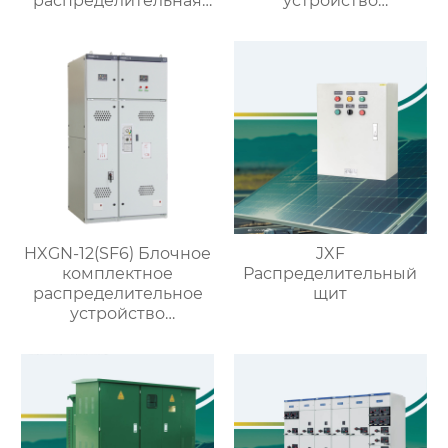
распределительная
устройство
коробка
кольцевого типа с
выключателем VS1
HXGN-12(SF6) Блочное
JXF
комплектное
Распределительный
распределительное
щит
устройство
кольцевого типа с SF6
изоляцией