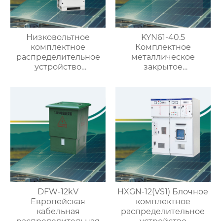
Низковольтное
KYN61-40.5
комплектное
Комплектное
распределительное
металлическое
устройство
закрытое
выдвижного типа GCS
распределительное
устройство на 40.5кВ
со съемными
элементами
DFW-12kV
HXGN-12(VS1) Блочное
Европейская
комплектное
кабельная
распределительное