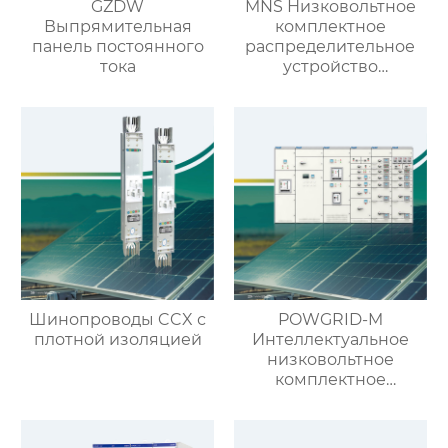
GZDW
MNS Низковольтное
Выпрямительная
комплектное
панель постоянного
распределительное
тока
устройство
выдвижного типа
Шинопроводы CCX с
POWGRID-M
плотной изоляцией
Интеллектуальное
низковольтное
комплектное
распределительное
устройство