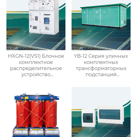
HXGN-12(VS1) Блочное
YB-12 Серия уличных
комплектное
комплектных
распределительное
трансформаторных
устройство
подстанций
кольцевого типа с
(европейский тип)
выключателем VS1