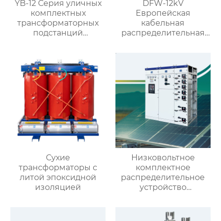
YB-12 Серия уличных
DFW-12kV
комплектных
Европейская
трансформаторных
кабельная
подстанций
распределительная
(европейский тип)
коробка
Сухие
Низковольтное
трансформаторы с
комплектное
литой эпоксидной
распределительное
изоляцией
устройство
выдвижного типа GCK