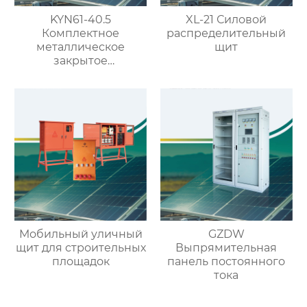
KYN61-40.5
XL-21 Силовой
Комплектное
распределительный
металлическое
щит
закрытое
распределительное
устройство на 40.5кВ
со съемными
элементами
Мобильный уличный
GZDW
щит для строительных
Выпрямительная
площадок
панель постоянного
тока