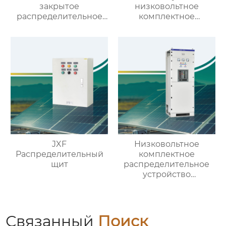
закрытое
низковольтное
распределительное
комплектное
устройство со
распределительное
съемными
устройство
элементами
JXF
Низковольтное
Распределительный
комплектное
щит
распределительное
устройство
выдвижного типа GCS
Связанный
Поиск