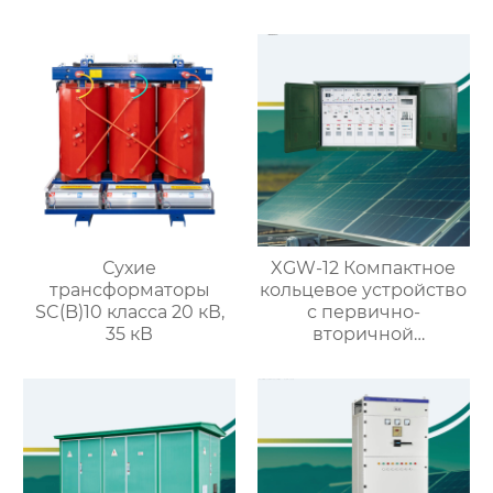
распределительное
устройство на 40.5кВ
со съемными
элементами
Сухие
XGW-12 Компактное
трансформаторы
кольцевое устройство
SC(B)10 класса 20 кВ,
с первично-
35 кВ
вторичной
интеграцией