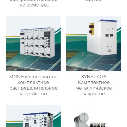
устройство
кольцевого типа с
выключателем VS1
MNS Низковольтное
KYN61-40.5
комплектное
Комплектное
распределительное
металлическое
устройство
закрытое
выдвижного типа
распределительное
устройство на 40.5кВ
со съемными
элементами