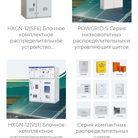
HXGN-12(SF6) Блочное
POWGRID-S Серия
комплектное
низковольтных
распределительное
распределительных и
устройство
управляющих щитов
кольцевого типа с SF6
изоляцией
HXGN-12(VS1) Блочное
Серия компактных
комплектное
распределительных
распределительное
щитов