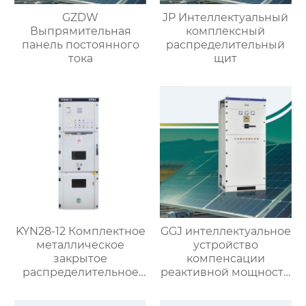
GZDW
JP Интеллектуальный
Выпрямительная
комплексный
панель постоянного
распределительный
тока
щит
KYN28-12 Комплектное
GGJ интеллектуальное
металлическое
устройство
закрытое
компенсации
распределительное
реактивной мощности
устройство со
низкого напряжения
съемными