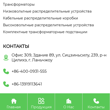
Трансформаторы
Низковольтные распределительные устройства
Кабельные распределительные коробки
Высоковольтные распределительные устройства
Комплектные трансформаторные подстанции
КОНТАКТЫ
Офис 309, Здание 89, ул. Сицзиньсилу, 239, р-н

Цилихэ, г. Ланьчжоу

+86-400-0931-555

+86-13919113641




Авторское право©ООО Ланьчжоу Тяньюй
Электроэнергетическое Оборудование
Главная
Продукция
О Нас
Контакты