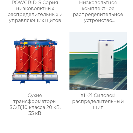
POWGRID-S Серия
Низковольтное
низковольтных
комплектное
распределительных и
распределительное
управляющих щитов
устройство
выдвижного типа GCS
Сухие
XL-21 Силовой
трансформаторы
распределительный
SC(B)10 класса 20 кВ,
щит
35 кВ