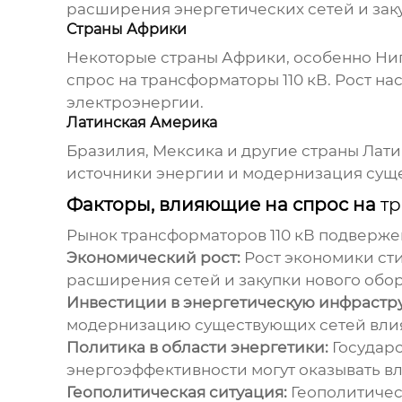
расширения энергетических сетей и зак
Страны Африки
Некоторые страны Африки, особенно Ниге
спрос на
трансформаторы 110 кВ
. Рост н
электроэнергии.
Латинская Америка
Бразилия, Мексика и другие страны Ла
источники энергии и модернизация суще
Факторы, влияющие на спрос на
тр
Рынок
трансформаторов 110 кВ
подвержен
Экономический рост:
Рост экономики ст
расширения сетей и закупки нового обо
Инвестиции в энергетическую инфрастру
модернизацию существующих сетей влия
Политика в области энергетики:
Государ
энергоэффективности могут оказывать вл
Геополитическая ситуация:
Геополитическ