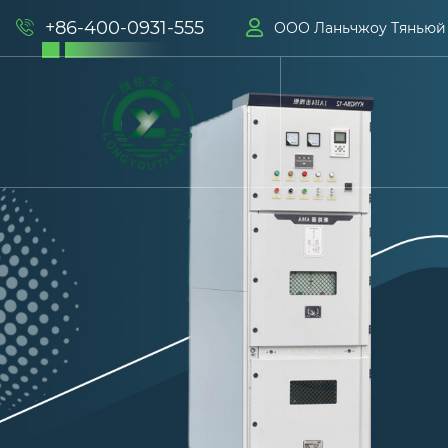
+86-400-0931-555


ООО Ланьчжоу Тяньюй