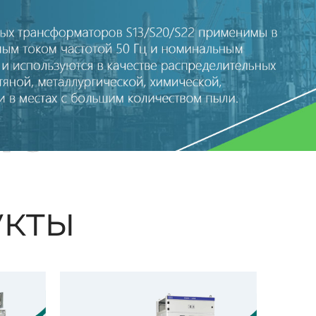
ые
кты