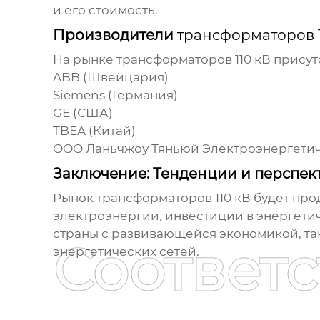
и его стоимость.
Производители
трансформаторов 1
На рынке
трансформаторов 110 кВ
присут
ABB (Швейцария)
Siemens (Германия)
GE (США)
TBEA (Китай)
ООО Ланьчжоу Тяньюй Электроэнергети
Заключение: Тенденции и перспек
Рынок
трансформаторов 110 кВ
будет про
электроэнергии, инвестиции в энергети
страны с развивающейся экономикой, та
Соответ
энергетических сетей.