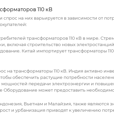
сформаторов 110 кВ
и спрос на них варьируется в зависимости от по
окупателей:
отребителей
трансформаторов 110 кВ
в мире. Стре
ки, включая строительство новых электростанци
удование. Китай импортирует
трансформаторы 110
рос на
трансформаторы 110 кВ
. Индия активно ин
чтобы обеспечить растущие потребности населен
 мощностей передачи электроэнергии и повыше
ое Оборудование
может предоставить необходимо
Индонезия, Вьетнам и Малайзия, также являются
рост и урбанизация приводят к увеличению потр