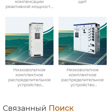
компенсации
щит
реактивной мощности
низкого напряжения
Низковольтное
Низковольтное
комплектное
комплектное
распределительное
распределительное
устройство
устройство
выдвижного типа GCS
выдвижного типа GCK
Связанный
Поиск