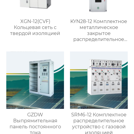
XGN-12(CVF)
KYN28-12 Комплектное
Кольцевая сеть с
металлическое
твердой изоляцией
закрытое
распределительное
устройство со
съемными
элементами
GZDW
SRM6-12 Комплектное
Выпрямительная
распределительное
панель постоянного
устройство с газовой
тока
изоляцией