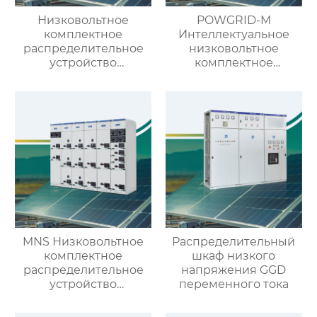
Низковольтное
POWGRID-M
комплектное
Интеллектуальное
распределительное
низковольтное
устройство
комплектное
выдвижного типа GCK
распределительное
устройство
MNS Низковольтное
Распределительный
комплектное
шкаф низкого
распределительное
напряжения GGD
устройство
переменного тока
выдвижного типа