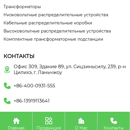
Трансформаторы
Низковольтные распределительные устройства
Кабельные распределительные коробки
Высоковольтные распределительные устройства
Комплектные трансформаторные подстанции
КОНТАКТЫ
Офис 309, Здание 89, ул. Сицзиньсилу, 239, р-н

Цилихэ, г. Ланьчжоу

+86-400-0931-555

+86-13919113641




Авторское право©ООО Ланьчжоу Тяньюй
Электроэнергетическое Оборудование
Главная
Продукция
О Нас
Контакты