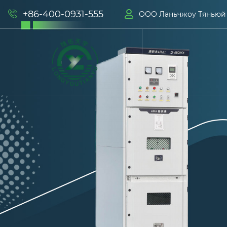
+86-400-0931-555


ООО Ланьчжоу Тяньюй