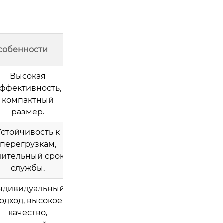
собенности
Высокая
ффективность,
компактный
размер.
Устойчивость к
перегрузкам,
лительный срок
службы.
ндивидуальный
одход, высокое
качество,