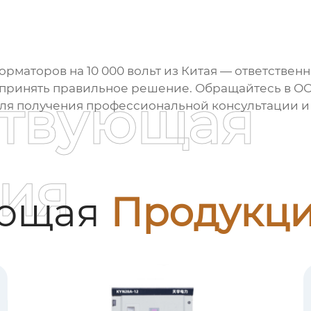
рматоров на 10 000 вольт из Китая
— ответственн
м принять правильное решение. Обращайтесь в
ОО
ствующая
ля получения профессиональной консультации и 
ия
ующая
Продукц