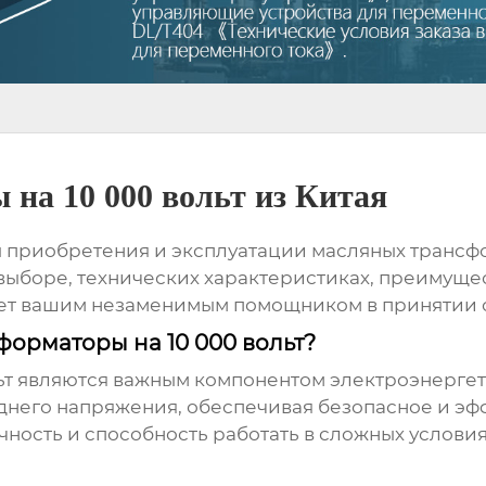
на 10 000 вольт из Китая
ты приобретения и эксплуатации
масляных трансфо
боре, технических характеристиках, преимущес
танет вашим незаменимым помощником в принятии
орматоры на 10 000 вольт?
ьт
являются важным компонентом электроэнергети
днего напряжения, обеспечивая безопасное и э
чность и способность работать в сложных услов