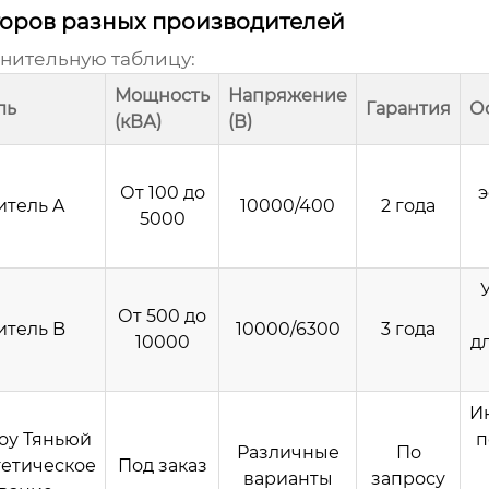
оров разных производителей
нительную таблицу:
Мощность
Напряжение
ль
Гарантия
О
(кВА)
(В)
От 100 до
э
итель A
10000/400
2 года
5000
От 500 до
итель B
10000/6300
3 года
10000
д
И
оу Тяньюй
п
Различные
По
гетическое
Под заказ
варианты
запросу