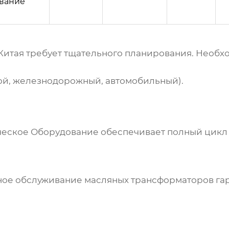
вание
Китая требует тщательного планирования. Необхо
ой, железнодорожный, автомобильный).
ческое Оборудование
обеспечивает полный цикл л
ное обслуживание
масляных трансформаторов
гар