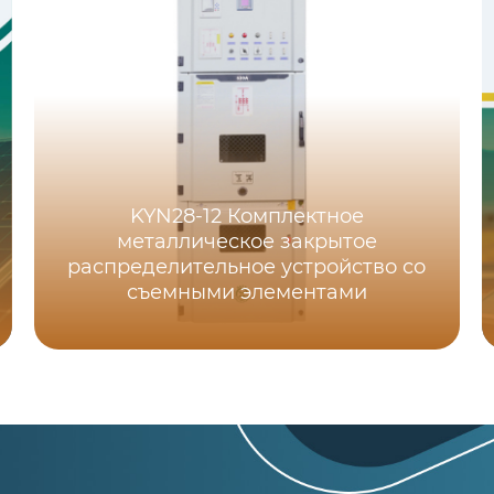
KYN28-12 Комплектное
металлическое закрытое
распределительное устройство со
съемными элементами