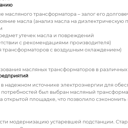
ванию
ие
масляного трансформатора
– залог его долгов
ояние масла (анализ масла на диэлектрическую п
и
редмет утечек масла и повреждений
етствии с рекомендациями производителя)
я трансформаторов с воздушным охлаждением)
ьзования
масляных трансформаторов
в различных 
предприятий
в надежном источнике электроэнергии для обе
а потребностей был выбран
масляный трансформа
на открытой площадке, что позволило сэкономить
сти модернизацию устаревшей подстанции. Ста