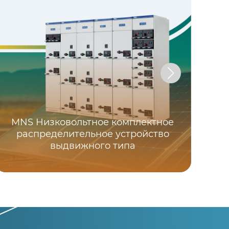
HX
MNS Низковольтное комплектное
р
распределительное устройство
к
выдвижного типа