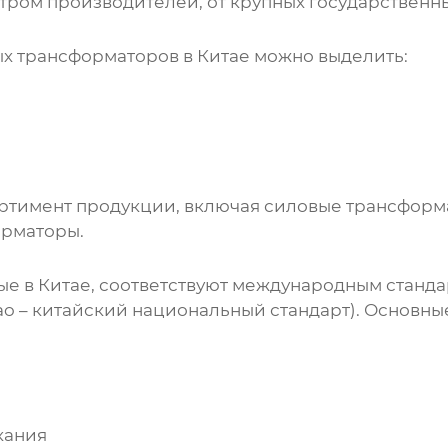
тром производителей, от крупных государственн
х трансформаторов
в Китае можно выделить:
ртимент продукции, включая силовые трансформ
орматоры.
е в Китае, соответствуют международным стандарт
biao – китайский национальный стандарт). Основн
кания