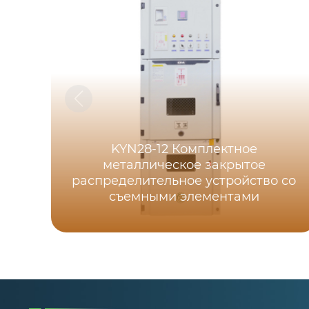
KYN28-12 Комплектное
металлическое закрытое
распределительное устройство со
съемными элементами