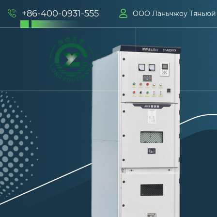
+86-400-0931-555


ООО Ланьчжоу Тяньюй