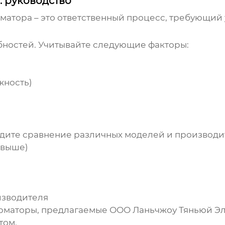
 руководство
рматора
– это ответственный процесс, требующий 
бностей. Учитывайте следующие факторы:
жность)
ите сравнение различных моделей и производит
 выше)
изводителя
рматоры
, предлагаемые
ООО Ланьчжоу Тяньюй Э
том.