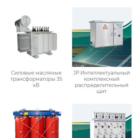
выдвижного типа GCS
устройство со
съемными
элементами
Силовые масляные
JP Интеллектуальный
трансформаторы 35
комплексный
кВ
распределительный
щит