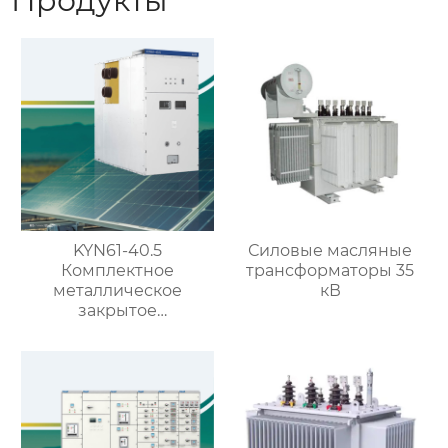
Продукты
KYN61-40.5
Силовые масляные
Комплектное
трансформаторы 35
металлическое
кВ
закрытое
распределительное
устройство на 40.5кВ
со съемными
элементами