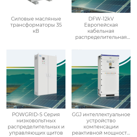
Силовые масляные
DFW-12kV
трансформаторы 35
Европейская
кВ
кабельная
распределительная
коробка
POWGRID-S Серия
GGJ интеллектуальное
низковольтных
устройство
распределительных и
компенсации
управляющих щитов
реактивной мощности