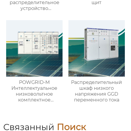
распределительное
щит
устройство
кольцевого типа с
выключателем VS1
POWGRID-M
Распределительный
Интеллектуальное
шкаф низкого
низковольтное
напряжения GGD
комплектное
переменного тока
распределительное
устройство
Связанный
Поиск