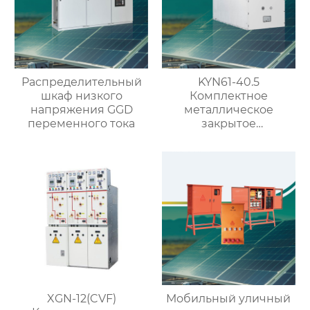
Распределительный
KYN61-40.5
шкаф низкого
Комплектное
напряжения GGD
металлическое
переменного тока
закрытое
распределительное
устройство на 40.5кВ
со съемными
элементами
XGN-12(CVF)
Мобильный уличный