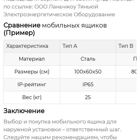
по ссылке:
ООО Ланьчжоу Тяньюй
Электроэнергетическое Оборудование
Сравнение
мобильных ящиков
(Пример)
Характеристика
Тип A
Тип B
Материал
Сталь
Пл
Размеры (см)
100x60x50
80
IP-рейтинг
IP65
Вес (кг)
25
Заключение
Выбор и покупка
мобильного ящика для
наружной установки
– ответственный шаг.
Следуйте нашим рекомендациям, чтобы