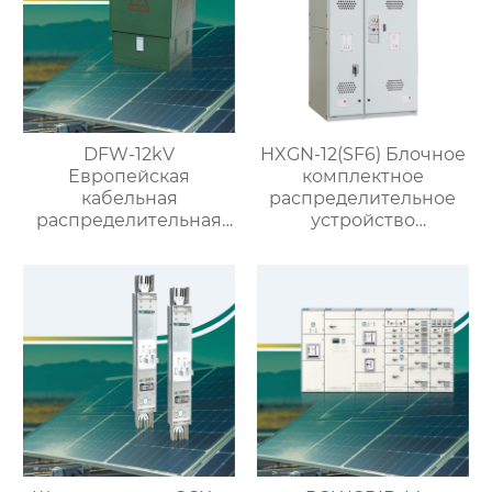
DFW-12kV
HXGN-12(SF6) Блочное
Европейская
комплектное
кабельная
распределительное
распределительная
устройство
коробка
кольцевого типа с SF6
изоляцией