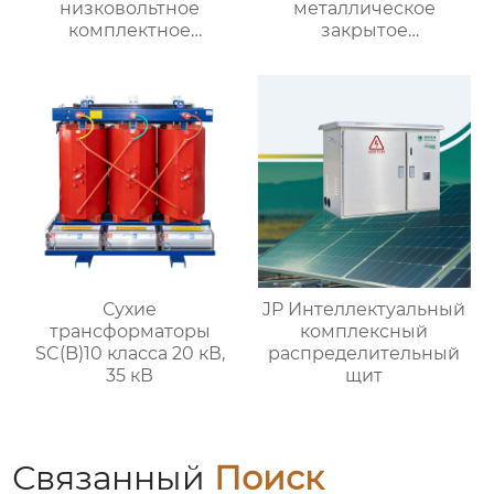
низковольтное
металлическое
комплектное
закрытое
распределительное
распределительное
устройство
устройство на 40.5кВ
со съемными
элементами
Сухие
JP Интеллектуальный
трансформаторы
комплексный
SC(B)10 класса 20 кВ,
распределительный
35 кВ
щит
Связанный
Поиск