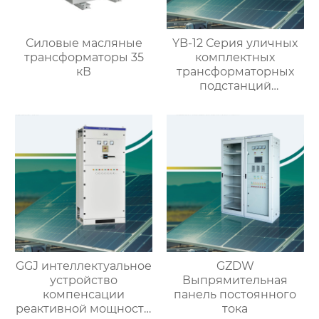
Силовые масляные
YB-12 Серия уличных
трансформаторы 35
комплектных
кВ
трансформаторных
подстанций
(европейский тип)
GGJ интеллектуальное
GZDW
устройство
Выпрямительная
компенсации
панель постоянного
реактивной мощности
тока