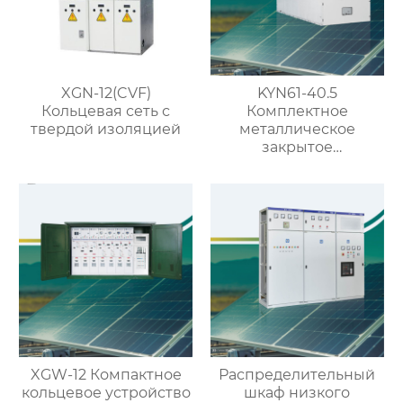
XGN-12(CVF)
KYN61-40.5
Кольцевая сеть с
Комплектное
твердой изоляцией
металлическое
закрытое
распределительное
устройство на 40.5кВ
со съемными
элементами
XGW-12 Компактное
Распределительный
кольцевое устройство
шкаф низкого