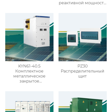
реактивной мощности
низкого напряжения
KYN61-40.5
PZ30
Комплектное
Распределительный
металлическое
щит
закрытое
распределительное
устройство на 40.5кВ
со съемными
элементами