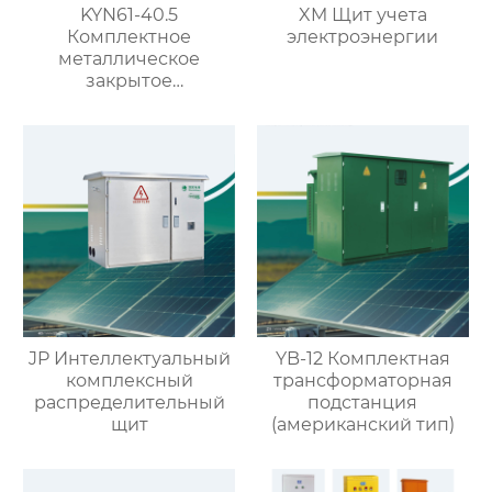
KYN61-40.5
XM Щит учета
Комплектное
электроэнергии
металлическое
закрытое
распределительное
устройство на 40.5кВ
со съемными
элементами
JP Интеллектуальный
YB-12 Комплектная
комплексный
трансформаторная
распределительный
подстанция
щит
(американский тип)