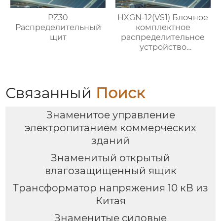
PZ30
HXGN-12(VS1) Блочное
Распределительный
комплектное
щит
распределительное
устройство
кольцевого типа с
выключателем VS1
Связанный
Поиск
Знаменитое управление
электропитанием коммерческих
зданий
Знаменитый открытый
влагозащищенный ящик
Трансформатор напряжения 10 кВ из
Китая
Знаменитые силовые