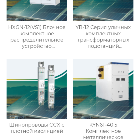
HXGN-12(VS1) Блочное
YB-12 Серия уличных
комплектное
комплектных
распределительное
трансформаторных
устройство
подстанций
кольцевого типа с
(европейский тип)
выключателем VS1
Шинопроводы CCX с
KYN61-40.5
плотной изоляцией
Комплектное
металлическое