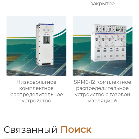
закрытое
распределительное
устройство на 40.5кВ
со съемными
элементами
Низковольтное
SRM6-12 Комплектное
комплектное
распределительное
распределительное
устройство с газовой
устройство
изоляцией
выдвижного типа GCS
Связанный
Поиск