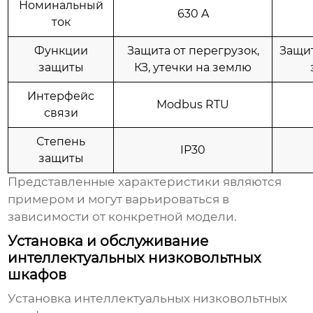
Номинальный
630 A
ток
Функции
Защита от перегрузок,
Защит
защиты
КЗ, утечки на землю
Интерфейс
Modbus RTU
связи
Степень
IP30
защиты
Представленные характеристики являются
примером и могут варьироваться в
зависимости от конкретной модели.
Установка и обслуживание
интеллектуальных низковольтных
шкафов
Установка
интеллектуальных низковольтных