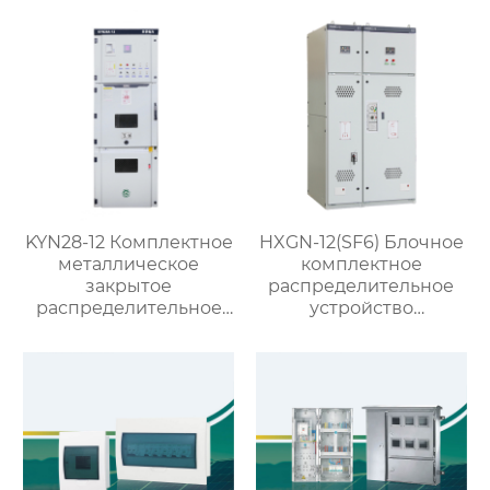
KYN28-12 Комплектное
HXGN-12(SF6) Блочное
металлическое
комплектное
закрытое
распределительное
распределительное
устройство
устройство со
кольцевого типа с SF6
съемными
изоляцией
элементами