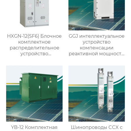
HXGN-12(SF6) Блочное
GGJ интеллектуальное
комплектное
устройство
распределительное
компенсации
устройство
реактивной мощности
кольцевого типа с SF6
низкого напряжения
изоляцией
YB-12 Комплектная
Шинопроводы CCX с