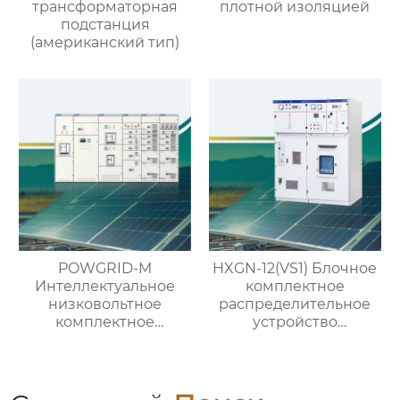
трансформаторная
плотной изоляцией
подстанция
(американский тип)
POWGRID-M
HXGN-12(VS1) Блочное
Интеллектуальное
комплектное
низковольтное
распределительное
комплектное
устройство
распределительное
кольцевого типа с
устройство
выключателем VS1