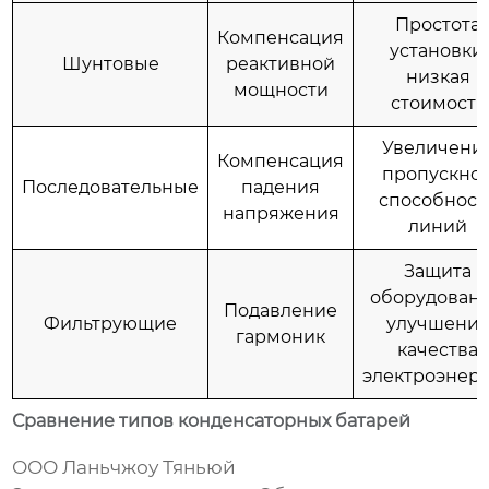
Простота
Компенсация
установки,
Шунтовые
реактивной
низкая
мощности
стоимость
Увеличени
Компенсация
пропускно
Последовательные
падения
способност
напряжения
линий
Защита
оборудовани
Подавление
Фильтрующие
улучшени
гармоник
качества
электроэнер
Сравнение типов конденсаторных батарей
ООО Ланьчжоу Тяньюй