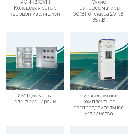
XGN-12(CVF)
Сухие
Кольцевая сеть с
трансформаторы
твердой изоляцией
SC(B)10 класса 20 кВ,
35 кВ
XM Щит учета
Низковольтное
электроэнергии
комплектное
распределительное
устройство
выдвижного типа GCS